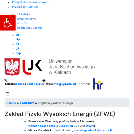
Przejdź do głównego menu
Przejdź aktualności
Otwórz pasek narzędzi
Biblioteka
Wydawnictwo
POL-on
Wirtualna uczelnia
bip
Telefon
+48 41 349 64 40
E-MAIL
ifiz@ujk.edu.pl
Kontakt
Home
»
ZAKŁADY
»
Fizyki Wysokich Energii
Zakład Fizyki Wysokich Energii (ZFWE)
Francesco Giacosa, prof. dr hab. – kierownik,
, strona
)
francesco.giacosa@ujk.edu.pl
WWW
Marek Gaździcki, prof. dr hab.,
marek.gazdzicki@cern.ch