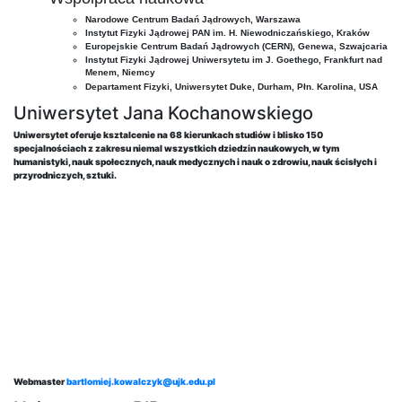
Narodowe Centrum Badań Jądrowych, Warszawa
Instytut Fizyki Jądrowej PAN im. H. Niewodniczańskiego, Kraków
Europejskie Centrum Badań Jądrowych (CERN), Genewa, Szwajcaria
Instytut Fizyki Jądrowej Uniwersytetu im J. Goethego, Frankfurt nad
Menem, Niemcy
Departament Fizyki, Uniwersytet Duke, Durham, Płn. Karolina, USA
Uniwersytet Jana Kochanowskiego
Uniwersytet oferuje ksztalcenie na 68 kierunkach studiów i blisko 150
specjalnościach z zakresu niemal wszystkich dziedzin naukowych, w tym
humanistyki, nauk społecznych, nauk medycznych i nauk o zdrowiu, nauk ścisłych i
przyrodniczych, sztuki.
Webmaster
bartlomiej.kowalczyk@ujk.edu.pl