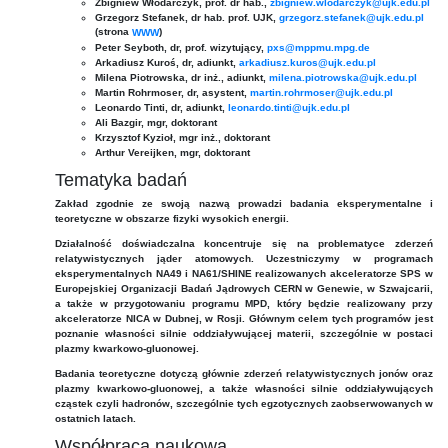
Zbigniew Włodarczyk, prof. dr hab.,
zbigniew.wlodarczyk@ujk.edu.pl
Grzegorz Stefanek, dr hab. prof. UJK,
grzegorz.stefanek@ujk.edu.pl
(strona
)
WWW
Peter Seyboth, dr, prof. wizytujący,
pxs@mppmu.mpg.de
Arkadiusz Kuroś, dr, adiunkt,
arkadiusz.kuros@ujk.edu.pl
Milena Piotrowska, dr inż., adiunkt,
milena.piotrowska@ujk.edu.pl
Martin Rohrmoser, dr, asystent,
martin.rohrmoser@ujk.edu.pl
Leonardo Tinti, dr, adiunkt,
leonardo.tinti@ujk.edu.pl
Ali Bazgir, mgr, doktorant
Krzysztof Kyzioł, mgr inż., doktorant
Arthur Vereijken, mgr, doktorant
Tematyka badań
Zakład zgodnie ze swoją nazwą prowadzi badania eksperymentalne i
teoretyczne w obszarze fizyki wysokich energii.
Działalność doświadczalna koncentruje się na problematyce zderzeń
relatywistycznych jąder atomowych. Uczestniczymy w programach
eksperymentalnych NA49 i NA61/SHINE realizowanych akceleratorze SPS w
Europejskiej Organizacji Badań Jądrowych CERN w Genewie, w Szwajcarii,
a także w przygotowaniu programu MPD, który będzie realizowany przy
akceleratorze NICA w Dubnej, w Rosji. Głównym celem tych programów jest
poznanie własności silnie oddziaływującej materii, szczególnie w postaci
plazmy kwarkowo-gluonowej.
Badania teoretyczne dotyczą głównie zderzeń relatywistycznych jonów oraz
plazmy kwarkowo-gluonowej, a także własności silnie oddziaływujących
cząstek czyli hadronów, szczególnie tych egzotycznych zaobserwowanych w
ostatnich latach.
Współpraca naukowa