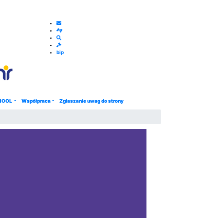
bip
HOOL
Współpraca
Zgłaszanie uwag do strony