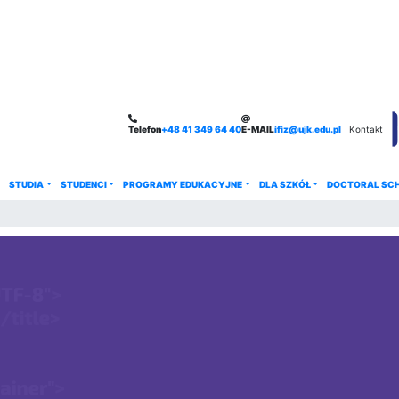
Telefon
+48 41 349 64 40
E-MAIL
ifiz@ujk.edu.pl
Kontakt
STUDIA
STUDENCI
PROGRAMY EDUKACYJNE
DLA SZKÓŁ
DOCTORAL SC