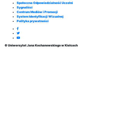
Społeczna Odpowiedzialność Uczelni
Sygnaliści
Centrum Mediów i Promocji
System Identyfikacji Wizualnej
Polityka prywatności
© Uniwersytet Jana Kochanowskiego w Kielcach