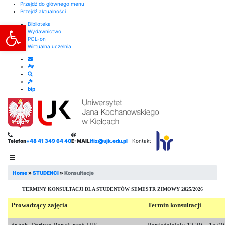
Przejdź do głównego menu
Przejdź aktualności
Otwórz pasek narzędzi
Biblioteka
Wydawnictwo
POL-on
Wirtualna uczelnia
bip
Telefon
+48 41 349 64 40
E-MAIL
ifiz@ujk.edu.pl
Kontakt
Home
»
STUDENCI
»
Konsultacje
TERMINY KONSULTACJI DLA STUDENTÓW SEMESTR ZIMOWY 2025/2026
Prowadzący zajęcia
Termin konsultacji