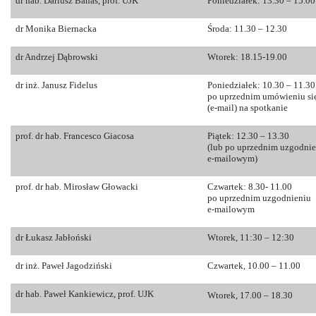
dr hab. Dariusz Banaś, prof. UJK
Poniedziałek: 13.30 – 15.00
dr Monika Biernacka
Środa: 11.30 – 12.30
dr Andrzej Dąbrowski
Wtorek: 18.15-19.00
dr inż. Janusz Fidelus
Poniedziałek: 10.30 – 11.30
po uprzednim umówieniu si
(e-mail) na spotkanie
prof. dr hab. Francesco Giacosa
Piątek: 12.30 – 13.30
(lub po uprzednim uzgodni
e-mailowym)
prof. dr hab. Mirosław Głowacki
Czwartek:
8.30- 11.00
po uprzednim uzgodnieniu
e-mailowym
dr Łukasz Jabłoński
Wtorek, 11:30 – 12:30
dr inż. Paweł Jagodziński
Czwartek, 10.00 – 11.00
dr hab. Paweł Kankiewicz, prof. UJK
Wtorek, 17.00 – 18.30