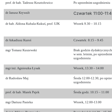
prof. dr hab. Tadeusz Kosztołowicz
Po uprzednim uzgodnieniu
dr Janusz Krywult
Czwartek 11:00-11:4
dr hab. Aldona Kubala-Kukuś, prof. UJK
Wtorek 9.30 – 10.15
dr Arkadiusz Kuroś
Czwartek: 8.15 – 9.45
mgr Tomasz Kuszewski
Brak godzin dydaktycznych
w sem. letnim, po uprzedni
uzgodnieniu
mgr inż. Agnieszka Łysak
Wtorek, 13.30 – 14.00
dr Radosław Maj
Środa 12.00-12.30, po uprz
uzgodnieniu
prof. dr hab. Marek Pajek
Środa godz. 10.15 – 11.00
mgr Dariusz Pasieka
Wtorek, 12.00-13.00