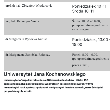
prof. dr hab. Zbigniew Włodarczyk
Poniedzialek 10-11
Sroda 10-11
mgr inż. Katarzyna Wnuk
Środa: 18.30 – 19.00,
po uprzednim uzgodnieniu
e-mailowym
dr Małgorzata Wysocka-Kunisz
Poniedziałek, 13:00 
15.00
dr. Małgorzata Żabińska-Rakoczy
Piątek: 8.00 – 9.00,
(po uprzednim uzgodnieniu
przez e-mail)
Uniwersytet Jana Kochanowskiego
Uniwersytet oferuje ksztalcenie na 68 kierunkach studiów i blisko 150
specjalnościach z zakresu niemal wszystkich dziedzin naukowych, w tym
humanistyki, nauk społecznych, nauk medycznych i nauk o zdrowiu, nauk ścisłych i
przyrodniczych, sztuki.