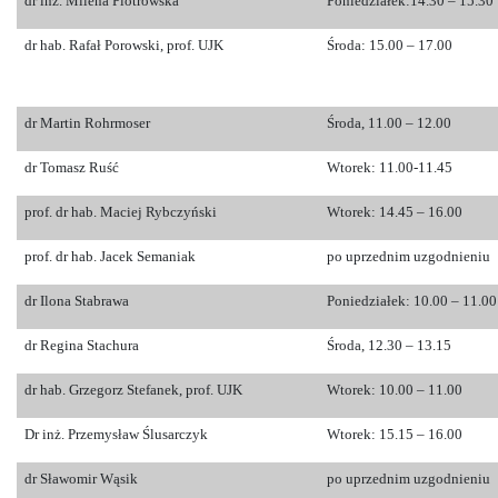
dr inż. Milena Piotrowska
Poniedziałek:14.30 – 15.30
dr hab. Rafał Porowski, prof. UJK
Środa: 15.00 – 17.00
dr Martin Rohrmoser
Środa, 11.00 – 12.00
dr Tomasz Ruść
Wtorek: 11.00-11.45
prof. dr hab. Maciej Rybczyński
Wtorek: 14.45 – 16.00
prof. dr hab. Jacek Semaniak
po uprzednim uzgodnieniu
dr Ilona Stabrawa
Poniedziałek: 10.00 – 11.00
dr Regina Stachura
Środa, 12.30 – 13.15
dr hab. Grzegorz Stefanek, prof. UJK
Wtorek: 10.00 – 11.00
Dr inż. Przemysław Ślusarczyk
Wtorek: 15.15 – 16.00
dr Sławomir Wąsik
po uprzednim uzgodnieniu