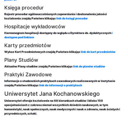
Księga procedur
Rejestr procedur ogólnouczelnianych zapewniania i doskonalenia jakości
kształcenia znajdą Państwo klikając
link do księgi procedur
Hospitacje wykładowców
Harmonogram hospitacji dostępny do wglądu u Dyrektora ds. dydaktycznych
i
dostępne pod linkiem
Karty przedmiotów
Wykaz Kart Przedmiotowych znajdą Państwo klikając
link do kart przedmiotów
Plany Studiów
Aktualne Plany studiów znajdą Państwo klikając
link do planów studiów
Praktyki Zawodowe
Informacje o studenckich praktykach zawodowych realizowanych w Instytucie
znajdą Państwo klikając
link do informacji o praktykach
Uniwersytet Jana Kochanowskiego
Uniwersytet oferuje ksztalcenie na 68 kierunkach studiów i blisko 150
specjalnościach z zakresu niemal wszystkich dziedzin naukowych, w tym
humanistyki, nauk społecznych, nauk medycznych i nauk o zdrowiu, nauk ścisłych i
przyrodniczych, sztuki.