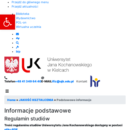
Przejdź do głównego menu
Przejdź aktualności
Otwórz pasek narzędzi
Biblioteka
Wydawnictwo
POL-on
Wirtualna uczelnia
bip
Telefon
+48 41 349 64 40
E-MAIL
ifiz@ujk.edu.pl
Kontakt
Home
»
JAKOŚĆ KSZTAŁCENIA
»
Podstawowe informacje
Informacje podstawowe
Regulamin studiów
Treść regulaminu studiów Uniwersytetu Jana Kochanowskiego dostępny w postaci
pliku PDF