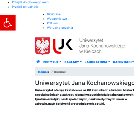
Przejdź do głównego menu
Przejdź aktualności
Otwórz pasek narzędzi
Biblioteka
Wydawnictwo
POL-on
Wirtualna uczelnia
INSTYTUT
ZAKŁADY
LABORATORIA
KANDYDACI
Home
»
Kierunki
Uniwersytet Jana Kochanowskieg
Uniwersytet oferuje ksztalcenie na 68 kierunkach studiów i blisko 
specjalnościach z zakresu niemal wszystkich dziedzin naukowych
tym humanistyki, nauk społecznych, nauk medycznych i nauk o
zdrowiu, nauk ścisłych i przyrodniczych, sztuki.