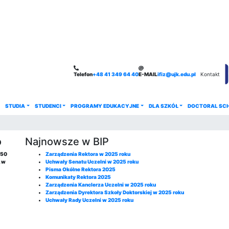
Telefon
+48 41 349 64 40
E-MAIL
ifiz@ujk.edu.pl
Kontakt
STUDIA
STUDENCI
PROGRAMY EDUKACYJNE
DLA SZKÓŁ
DOCTORAL SC
o
Najnowsze w BIP
150
Zarządzenia Rektora w 2025 roku
, w
Uchwały Senatu Uczelni w 2025 roku
Pisma Okólne Rektora 2025
Komunikaty Rektora 2025
Zarządzenia Kanclerza Uczelni w 2025 roku
Zarządzenia Dyrektora Szkoły Doktorskiej w 2025 roku
Uchwały Rady Uczelni w 2025 roku