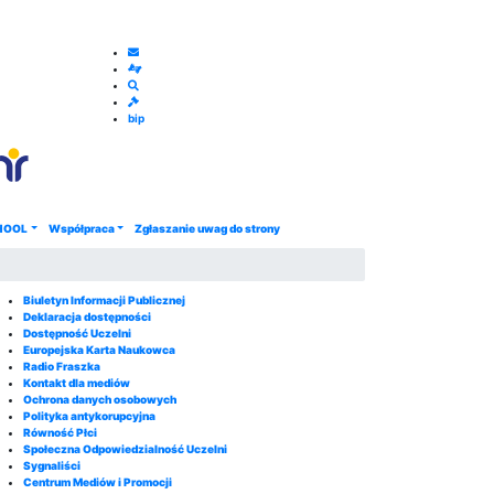
bip
HOOL
Współpraca
Zgłaszanie uwag do strony
Biuletyn Informacji Publicznej
Deklaracja dostępności
Dostępność Uczelni
Europejska Karta Naukowca
Radio Fraszka
Kontakt dla mediów
Ochrona danych osobowych
Polityka antykorupcyjna
Równość Płci
Społeczna Odpowiedzialność Uczelni
Sygnaliści
Centrum Mediów i Promocji