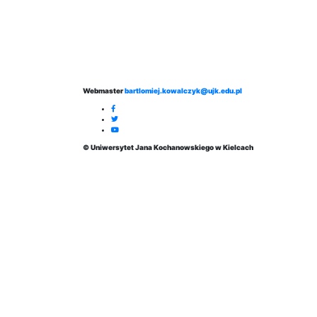
Webmaster
bartlomiej.kowalczyk@ujk.edu.pl
© Uniwersytet Jana Kochanowskiego w Kielcach