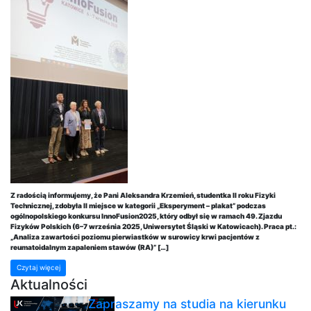
Z radością informujemy, że Pani Aleksandra Krzemień, studentka II roku Fizyki
Technicznej, zdobyła II miejsce w kategorii „Eksperyment – plakat” podczas
ogólnopolskiego konkursu InnoFusion2025, który odbył się w ramach 49. Zjazdu
Fizyków Polskich (6–7 września 2025, Uniwersytet Śląski w Katowicach). Praca pt.:
„Analiza zawartości poziomu pierwiastków w surowicy krwi pacjentów z
reumatoidalnym zapaleniem stawów (RA)” […]
Czytaj więcej
Aktualności
Zapraszamy na studia na kierunku