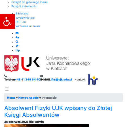
Przejdź do głównego menu
Przejdź aktualności
Otwórz pasek narzędzi
Biblioteka
Wydawnictwo
POL-on
Wirtualna uczelnia
bip
Telefon
+48 41 349 64 40
E-MAIL
ifiz@ujk.edu.pl
Kontakt
Home
»
Newsy na dole
»
Informacje
Absolwent Fizyki UJK wpisany do Złotej
Księgi Absolwentów
26 czerwca 2026
ifiz-admin