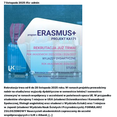
7 listopada 2025
ifiz-admin
Rekrutacja trwa od 6 do 28 listopada 2025 roku. W ramach projektu prowadzimy
nabór na studia/oraz wyjazdy dydaktyczne w semestrze letnim/ i semestrze
zimowym/ w ramach współpracy z uczelniami w państwach spoza UE. W przypadku
studentów oferujemy 1 miejsce w USA (studenci Dziennikarstwa i Komunikacji
Społecznej, filologii angielskiej oraz studenci z Wydziału Sztuki) oraz 1 miejsce
w Japonii (studenci Wydziału Nauk Ścisłych i Przyrodniczych). FORMULARZ
ZGŁOSZENIOWY Nauczycieli akademickich zapraszamy do uczelni
współpracujących z UJK z Albanii, […]