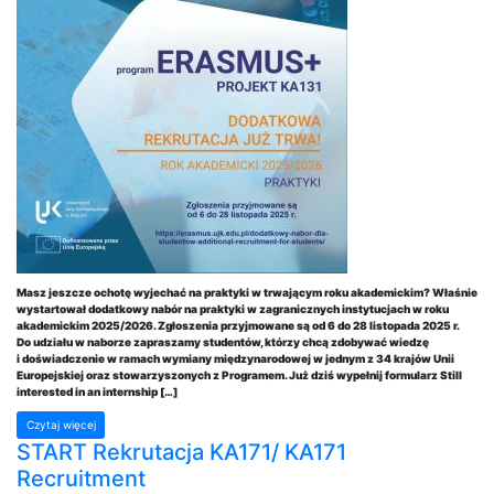
Masz jeszcze ochotę wyjechać na praktyki w trwającym roku akademickim? Właśnie
wystartował dodatkowy nabór na praktyki w zagranicznych instytucjach w roku
akademickim 2025/2026. Zgłoszenia przyjmowane są od 6 do 28 listopada 2025 r.
Do udziału w naborze zapraszamy studentów, którzy chcą zdobywać wiedzę
i doświadczenie w ramach wymiany międzynarodowej w jednym z 34 krajów Unii
Europejskiej oraz stowarzyszonych z Programem. Już dziś wypełnij formularz Still
interested in an internship […]
Czytaj więcej
START Rekrutacja KA171/ KA171
Recruitment