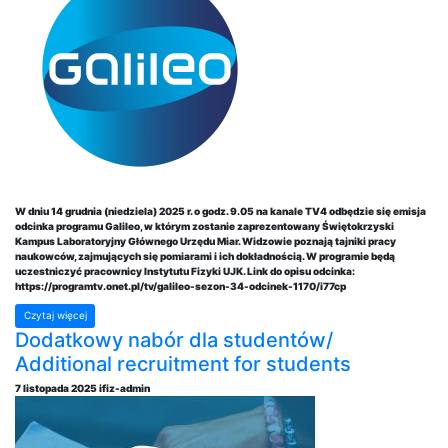
W dniu 14 grudnia (niedziela) 2025 r. o godz. 9.05 na kanale TV4 odbędzie się emisja
odcinka programu Galileo, w którym zostanie zaprezentowany Świętokrzyski
Kampus Laboratoryjny Głównego Urzędu Miar. Widzowie poznają tajniki pracy
naukowców, zajmujących się pomiarami i ich dokładnością. W programie będą
uczestniczyć pracownicy Instytutu Fizyki UJK. Link do opisu odcinka:
https://programtv.onet.pl/tv/galileo-sezon-34-odcinek-1170/i77cp
Czytaj więcej
Dodatkowy nabór dla studentów/
Additional recruitment for students
7 listopada 2025
ifiz-admin