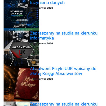
Inżynieria danych
29 czerwca 2026
Zapraszamy na studia na kierunku
Informatyka
29 czerwca 2026
Absolwent Fizyki UJK wpisany do
Złotej Księgi Absolwentów
26 czerwca 2026
Zapraszamy na studia na kierunku