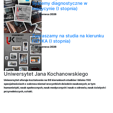
Systemy diagnostyczne w
medycynie (I stopnia)
26 czerwca 2026
Zapraszamy na studia na kierunku
FIZYKA (I stopnia)
26 czerwca 2026
Uniwersytet Jana Kochanowskiego
Uniwersytet oferuje ksztalcenie na 68 kierunkach studiów i blisko 150
specjalnościach z zakresu niemal wszystkich dziedzin naukowych, w tym
humanistyki, nauk społecznych, nauk medycznych i nauk o zdrowiu, nauk ścisłych i
przyrodniczych, sztuki.