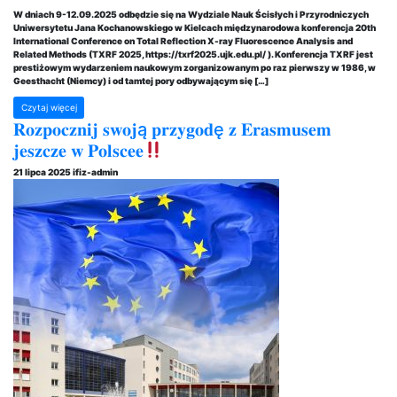
W dniach 9-12.09.2025 odbędzie się na Wydziale Nauk Ścisłych i Przyrodniczych
Uniwersytetu Jana Kochanowskiego w Kielcach międzynarodowa konferencja 20th
International Conference on Total Reflection X-ray Fluorescence Analysis and
Related Methods (TXRF 2025, https://txrf2025.ujk.edu.pl/ ). Konferencja TXRF jest
prestiżowym wydarzeniem naukowym zorganizowanym po raz pierwszy w 1986, w
Geesthacht (Niemcy) i od tamtej pory odbywającym się […]
Czytaj więcej
𝐑𝐨𝐳𝐩𝐨𝐜𝐳𝐧𝐢𝐣 𝐬𝐰𝐨𝐣ą 𝐩𝐫𝐳𝐲𝐠𝐨𝐝ę 𝐳 𝐄𝐫𝐚𝐬𝐦𝐮𝐬𝐞𝐦
𝐣𝐞𝐬𝐳𝐜𝐳𝐞 𝐰 𝐏𝐨𝐥𝐬𝐜𝐞𝐞
21 lipca 2025
ifiz-admin