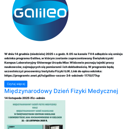
W dniu 14 grudnia (niedziela) 2025 r. o godz. 9.05 na kanale TV4 odbędzie się emisja
odcinka programu Galileo, w którym zostanie zaprezentowany Świętokrzyski
Kampus Laboratoryjny Głównego Urzędu Miar. Widzowie poznają tajniki pracy
naukowców, zajmujących się pomiarami i ich dokładnością. W programie będą
uczestniczyć pracownicy Instytutu Fizyki UJK. Link do opisu odcinka:
https://programtv.onet.pl/tv/galileo-sezon-34-odcinek-1170/i77cp
Czytaj więcej
Międzynarodowy Dzień Fizyki Medycznej
14 listopada 2025
ifiz-admin