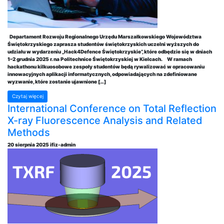
Departament Rozwoju Regionalnego Urzędu Marszałkowskiego Województwa
Świętokrzyskiego zaprasza studentów świętokrzyskich uczelni wyższych do
udziału w wydarzeniu „Hack4Defence Świętokrzyskie”, które odbędzie się w dniach
1–2 grudnia 2025 r. na Politechnice Świętokrzyskiej w Kielcach. W ramach
hackathonu kilkuosobowe zespoły studentów będą rywalizować w opracowaniu
innowacyjnych aplikacji informatycznych, odpowiadających na zdefiniowane
wyzwanie, które zostanie ujawnione […]
Czytaj więcej
International Conference on Total Reflection
X-ray Fluorescence Analysis and Related
Methods
20 sierpnia 2025
ifiz-admin