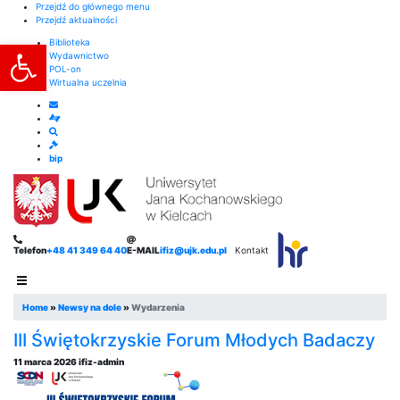
Przejdź do głównego menu
Przejdź aktualności
Otwórz pasek narzędzi
Biblioteka
Wydawnictwo
POL-on
Wirtualna uczelnia
bip
Telefon
+48 41 349 64 40
E-MAIL
ifiz@ujk.edu.pl
Kontakt
Home
»
Newsy na dole
»
Wydarzenia
III Świętokrzyskie Forum Młodych Badaczy
11 marca 2026
ifiz-admin