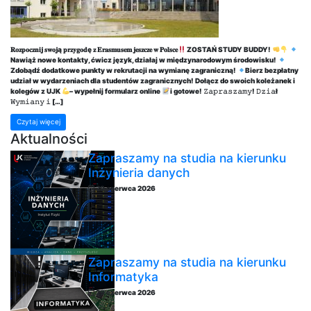
𝐑𝐨𝐳𝐩𝐨𝐜𝐳𝐧𝐢𝐣 𝐬𝐰𝐨𝐣ą 𝐩𝐫𝐳𝐲𝐠𝐨𝐝ę 𝐳 𝐄𝐫𝐚𝐬𝐦𝐮𝐬𝐞𝐦 𝐣𝐞𝐬𝐳𝐜𝐳𝐞 𝐰 𝐏𝐨𝐥𝐬𝐜𝐞
ZOSTAŃ STUDY BUDDY!
Nawiąż nowe kontakty, ćwicz język, działaj w międzynarodowym środowisku!
Zdobądź dodatkowe punkty w rekrutacji na wymianę zagraniczną!
Bierz bezpłatny
udział w wydarzeniach dla studentów zagranicznych! Dołącz do swoich koleżanek i
kolegów z UJK
– wypełnij formularz online
i gotowe! 𝚉𝚊𝚙𝚛𝚊𝚜𝚣𝚊𝚖𝚢! 𝙳𝚣𝚒𝚊ł
𝚆𝚢𝚖𝚒𝚊𝚗𝚢 𝚒 […]
Czytaj więcej
Aktualności
Zapraszamy na studia na kierunku
Inżynieria danych
29 czerwca 2026
Zapraszamy na studia na kierunku
Informatyka
29 czerwca 2026