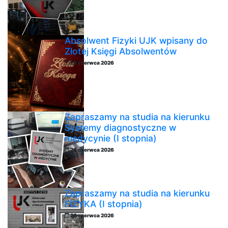
Absolwent Fizyki UJK wpisany do
Złotej Księgi Absolwentów
26 czerwca 2026
Zapraszamy na studia na kierunku
Systemy diagnostyczne w
medycynie (I stopnia)
26 czerwca 2026
Zapraszamy na studia na kierunku
FIZYKA (I stopnia)
26 czerwca 2026