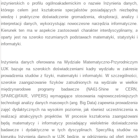
inżynierskich o profilu ogólnoakademickim o nazwie Inżynieria danych,
którego celem jest kształcenie specjalistów posiadających niezbędną
wiedzę i praktyczne doświadczenie gromadzenia, eksploracji, analizy i
interpretacji danych, wykorzystując nowoczesne narzędzia informatyczne.
Kierunek ten ma w aspekcie zastosowań charakter interdyscyplinarny, a
oparty jest na szeroko rozumianych podstawach matematyki, statystyki i
informatyki.
Inżynieria danych oferowana na Wydziale Matematyczno-Przyrodniczym
UJK bazuje na szerokich doświadczeniami kadry wydziału w zakresie
prowadzenia studiów z fizyki, matematyki i informatyki. W szczególności,
szerokie zaangażowanie fizyków zatrudnionych na wydziale w wielkie
międzynarodowe programy badawcze (NA61-Shine w CERN,
SPARC@FAIR, VIPERS) wymagające stosowania najnowocześniejszych
technologii analizy danych masowych (ang. Big Data) zapewnia prowadzenia
zajęć dydaktycznych na wysokim poziomie, jak również uczestniczenia w
realizacji atrakcyjnych projektów. W procesie kształcenia zaangażowani
będą matematycy i informatycy posiadający wieloletnie doświadczenia
badawcze i dydaktyczne w tych dyscyplinach. Specyfiką studiów na
kierunku Inżynieria danych w UJK będzie, w odróżnieniu od ofert innych