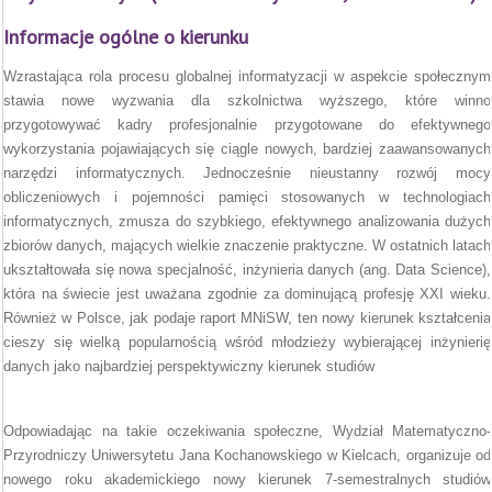
Informacje ogólne o kierunku
Wzrastająca rola procesu globalnej informatyzacji w aspekcie społecznym
stawia nowe wyzwania dla szkolnictwa wyższego, które winno
przygotowywać kadry profesjonalnie przygotowane do efektywnego
wykorzystania pojawiających się ciągle nowych, bardziej zaawansowanych
narzędzi informatycznych. Jednocześnie nieustanny rozwój mocy
obliczeniowych i pojemności pamięci stosowanych w technologiach
informatycznych, zmusza do szybkiego, efektywnego analizowania dużych
zbiorów danych, mających wielkie znaczenie praktyczne. W ostatnich latach
ukształtowała się nowa specjalność, inżynieria danych (ang. Data Science),
która na świecie jest uważana zgodnie za dominującą profesję XXI wieku.
Również w Polsce, jak podaje raport MNiSW, ten nowy kierunek kształcenia
cieszy się wielką popularnością wśród młodzieży wybierającej inżynierię
danych jako najbardziej perspektywiczny kierunek studiów
Odpowiadając na takie oczekiwania społeczne, Wydział Matematyczno-
Przyrodniczy Uniwersytetu Jana Kochanowskiego w Kielcach, organizuje od
nowego roku akademickiego nowy kierunek 7-semestralnych studiów