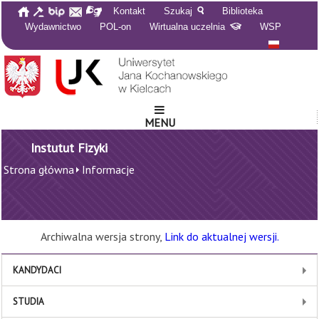
Kontakt
Szukaj
Biblioteka
Wydawnictwo
POL-on
Wirtualna uczelnia
WSP
MENU
Instutut Fizyki
Strona główna
Informacje
Archiwalna wersja strony,
Link do aktualnej wersji.
KANDYDACI
STUDIA