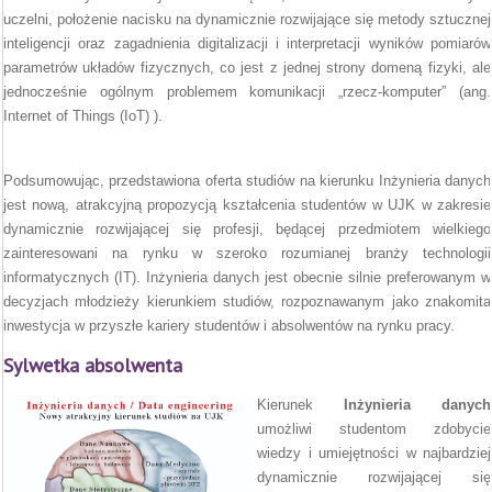
uczelni, położenie nacisku na dynamicznie rozwijające się metody sztucznej
inteligencji oraz zagadnienia digitalizacji i interpretacji wyników pomiarów
parametrów układów fizycznych, co jest z jednej strony domeną fizyki, ale
jednocześnie ogólnym problemem komunikacji „rzecz-komputer” (ang.
Internet of Things (IoT) ).
Podsumowując, przedstawiona oferta studiów na kierunku Inżynieria danych
jest nową, atrakcyjną propozycją kształcenia studentów w UJK w zakresie
dynamicznie rozwijającej się profesji, będącej przedmiotem wielkiego
zainteresowani na rynku w szeroko rozumianej branży technologii
informatycznych (IT). Inżynieria danych jest obecnie silnie preferowanym w
decyzjach młodzieży kierunkiem studiów, rozpoznawanym jako znakomita
inwestycja w przyszłe kariery studentów i absolwentów na rynku pracy.
Sylwetka absolwenta
Kierunek
Inżynieria danych
umożliwi studentom zdobycie
wiedzy i umiejętności w najbardziej
dynamicznie rozwijającej się