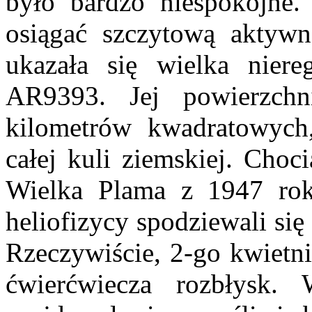
było bardzo niespokojne. 
osiągać szczytową aktywn
ukazała się wielka niere
AR9393. Jej powierzchn
kilometrów kwadratowych, 
całej kuli ziemskiej. Cho
Wielka Plama z 1947 rok
heliofizycy spodziewali się
Rzeczywiście, 2-go kwietn
ćwierćwiecza rozbłysk.