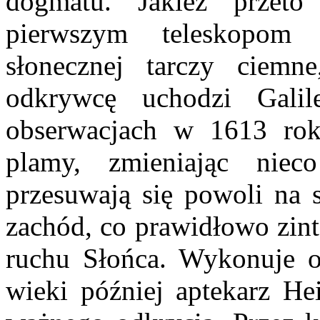
dogmatu. Jakież przeto
pierwszym teleskopom 
słonecznej tarczy ciemn
odkrywcę uchodzi Galil
obserwacjach w 1613 rok
plamy, zmieniając niec
przesuwają się powoli na 
zachód, co prawidłowo zin
ruchu Słońca. Wykonuje 
wieki później aptekarz H