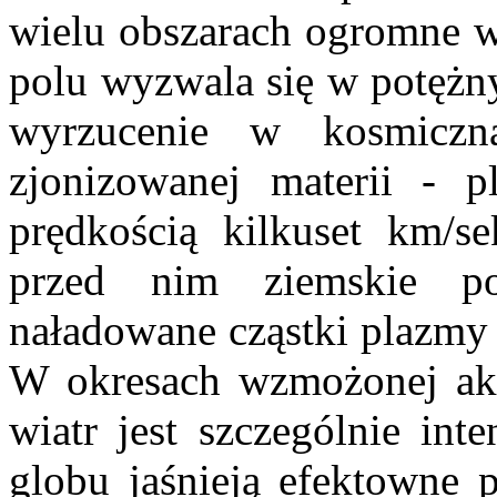
wielu obszarach ogromne w
polu wyzwala się w potężn
wyrzucenie w kosmiczn
zjonizowanej materii - 
prędkością kilkuset km/se
przed nim ziemskie po
naładowane cząstki plazmy
W okresach wzmożonej akt
wiatr jest szczególnie in
globu jaśnieją efektowne p