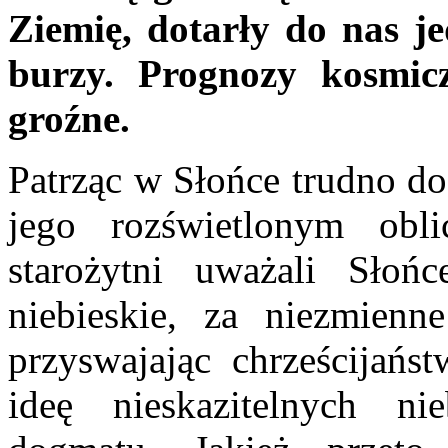
Ziemię, dotarły do nas j
burzy. Prognozy kosmic
groźne.
Patrząc w Słońce trudno do
jego rozświetlonym obl
starożytni uważali Słoń
niebieskie, za niezmienn
przyswajając chrześcijańst
ideę nieskazitelnych ni