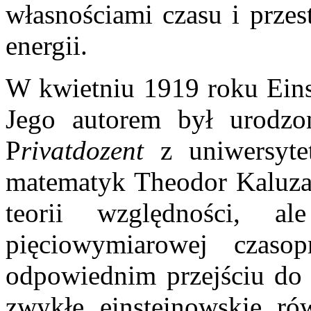
własnościami czasu i przes
energii.
W kwietniu 1919 roku Einst
Jego autorem był urodz
P
rivatdozent
z uniwersyt
matematyk Theodor Kaluza.
teorii względności, 
pięciowymiarowej czaso
odpowiednim przejściu do 
zwykłe einsteinowskie ró