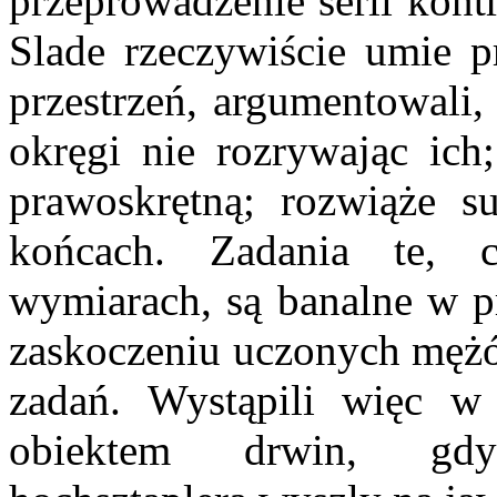
przeprowadzenie serii kont
Slade rzeczywiście umie p
przestrzeń, argumentowali,
okręgi nie rozrywając ich
prawoskrętną; rozwiąże s
końcach. Zadania te, 
wymiarach, są banalne w p
zaskoczeniu uczonych mężó
zadań. Wystąpili więc w 
obiektem drwin, gdy