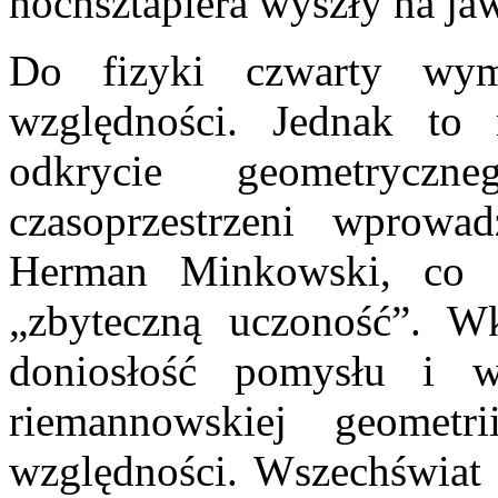
hochsztaplera wyszły na jaw
Do fizyki czwarty wym
względności. Jednak to 
odkrycie geometryczn
czasoprzestrzeni wprow
Herman Minkowski, co E
„zbyteczną uczoność”. W
doniosłość pomysłu i w
riemannowskiej geometri
względności. Wszechświat 