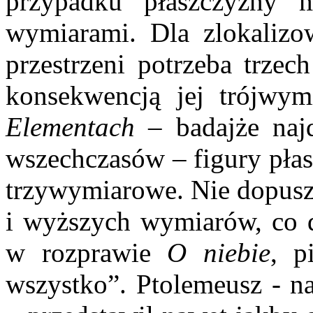
przypadku płaszczyzny
wymiarami. Dla zlokalizo
przestrzeni potrzeba trzec
konsekwencją jej trójwym
Elementach
– badajże naj
wszechczasów – figury płask
trzywymiarowe. Nie dopuszc
i wyższych wymiarów, co d
w rozprawie
O niebie
, p
wszystko”. Ptolemeusz - na