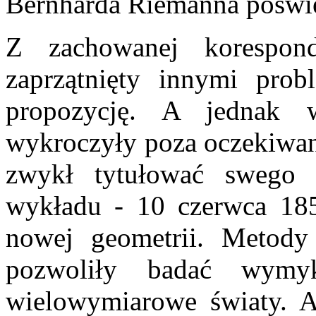
Bernharda Riemanna poświ
Z zachowanej korespon
zaprzątnięty innymi prob
propozycję. A jednak 
wykroczyły poza oczekiwan
zwykł tytułować swego n
wykładu - 10 czerwca 185
nowej geometrii. Metod
pozwoliły badać wymyk
wielowymiarowe światy. 