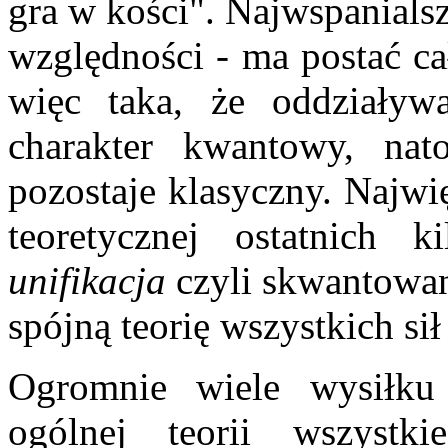
gra w kości". Najwspanialsz
względności - ma postać ca
więc taka, że oddziaływa
charakter kwantowy, nato
pozostaje klasyczny. Najw
teoretycznej ostatnich k
unifikacja
czyli skwantowani
spójną teorię wszystkich sił
Ogromnie wiele wysiłku
ogólnej teorii wszystk