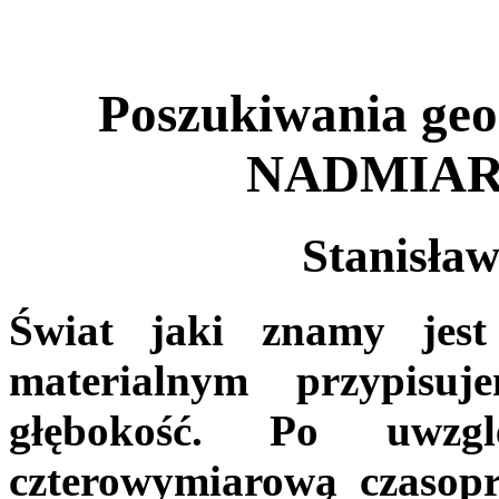
Poszukiwania geo
NADMIA
Stanisła
Świat jaki znamy jes
materialnym przypisuj
głębokość. Po uwzgl
czterowymiarową czasopr