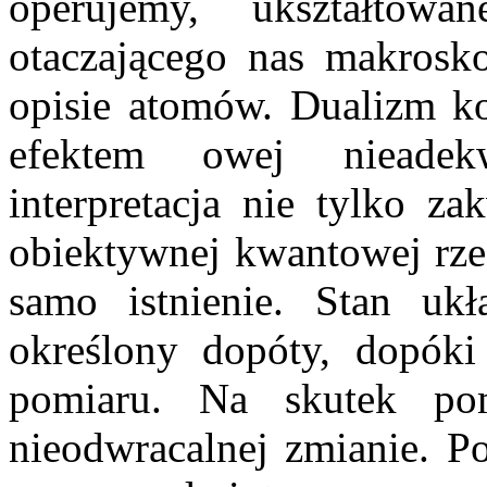
operujemy, ukształtowa
otaczającego nas makrosk
opisie atomów. Dualizm ko
efektem owej nieadek
interpretacja nie tylko z
obiektywnej kwantowej rzec
samo istnienie. Stan uk
określony dopóty, dopók
pomiaru. Na skutek po
nieodwracalnej zmianie. P