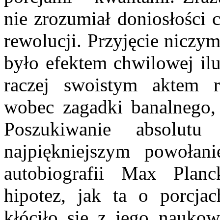
nie zrozumiał doniosłości c
rewolucji. Przyjęcie niczy
było efektem chwilowej ilu
raczej swoistym aktem r
wobec zagadki banalnego, 
Poszukiwanie absolut
najpiękniejszym powoła
autobiografii Max Plan
hipotez, jak ta o porcja
kłóciło się z jego nauko