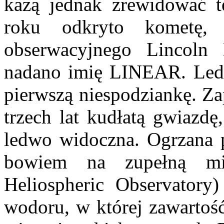
każą jednak zrewidować 
roku odkryto kometę,
obserwacyjnego Lincoln 
nadano imię LINEAR. Ledw
pierwszą niespodziankę. Za
trzech lat kudłatą gwiazdę
ledwo widoczna. Ogrzana p
bowiem na zupełną mi
Heliospheric Observatory
wodoru, w której zawartość