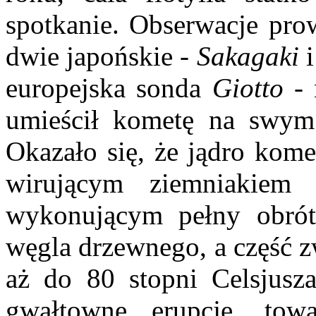
spotkanie. Obserwacje pr
dwie japońskie -
Sakagaki
europejska sonda
Giotto
- 
umieścił kometę na swym 
Okazało się, że jądro komet
wirującym ziemniakie
wykonującym pełny obró
węgla drzewnego, a część z
aż do 80 stopni Celsjusza
gwałtowne erupcje, tow