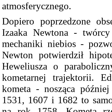
atmosferycznego.
Dopiero poprzedzone obs
Izaaka Newtona - twórcy 
mechaniki niebios - pozw
Newton potwierdził hipot
Heweliusza o paraboliczny
kometarnej trajektorii. 
kometa - nosząca później
1531, 1607 i 1682 to samo 
na rok 1758. Kometa rze