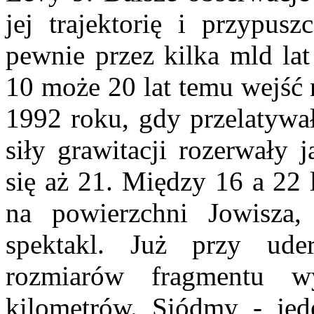
jej trajektorię i przypusz
pewnie przez kilka mld lat
10 może 20 lat temu wejść 
1992 roku, gdy przelatywał
siły grawitacji rozerwały 
się aż 21. Między 16 a 22
na powierzchni Jowisza,
spektakl. Już przy ude
rozmiarów fragmentu wy
kilometrów. Siódmy - jede