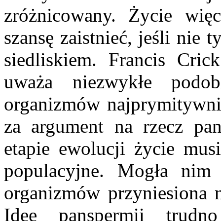
zróżnicowany. Życie wię
szansę zaistnieć, jeśli nie
siedliskiem. Francis Cri
uważa niezwykłe podob
organizmów najprymitywnie
za argument na rzecz pa
etapie ewolucji życie musi
populacyjne. Mogła nim 
organizmów przyniesiona n
Ideę panspermii trud