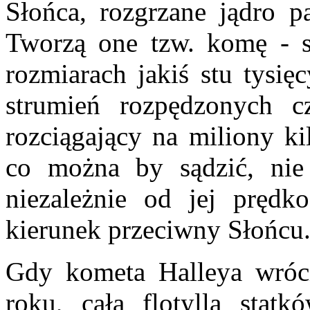
Słońca, rozgrzane jądro pa
Tworzą one tzw. komę - s
rozmiarach jakiś stu tysię
strumień rozpędzonych 
rozciągający na miliony 
co można by sądzić, nie
niezależnie od jej prędk
kierunek przeciwny Słońcu
Gdy kometa Halleya wróc
roku, cała flotylla stat